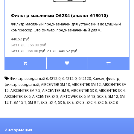
Фильтр масляный O6284 (аналог 619010)
Фильтр масляный предназначен для установки в воздушный
компрессор. Это фильтр, предназначенный для у..
446.52 руб.
Без НДС: 366.00 руб.
Без НДС:366.00 руб.
с НДС:446.52 руб.
Фильтр воздушный 6.4212.0
,
6.4212.0
,
642120
,
Kaeser
,
фильтр
,
фильтр воздушный
,
AIRCENTER SM 10
,
AIRCENTER SM 12
,
AIRCENTER SM
15
,
AIRCENTER SM 7.5
,
AIRCENTER SM 9
,
AIRCENTER SX 3
,
AIRCENTER SX 4
,
AIRCENTER SX 6
,
AIRCENTER SX 8
,
AIRTOWER SX 6
,
M 13
,
SCX 8
,
SM 12
,
SM
12 T
,
SM 15 T
,
SM 9 T
,
SX 3
,
SX 4
,
SX 6
,
SX 8
,
SXC 3
,
SXC 4
,
SXC 6
,
SXC 8
Информация