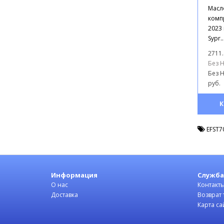
ком
Масл
компр
2023 
Sypr..
2711.
Без Н
Без Н
руб.
К
EFST7
Информация
Служба
О нас
Контакт
Доставка
Возврат 
Карта са