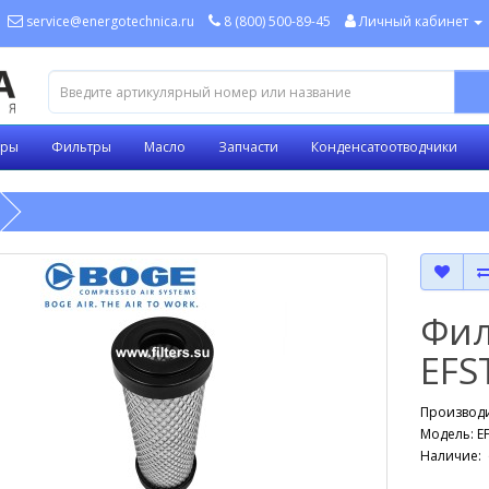
service@energotechnica.ru
8 (800) 500-89-45
Личный кабинет
оры
Фильтры
Масло
Запчасти
Конденсатоотводчики
Фил
EFS
Производ
Модель: E
Наличие: 