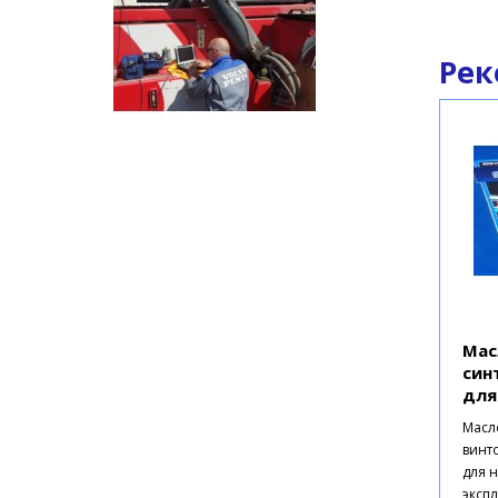
Рек
Мас
син
для
ком
Масл
винто
для 
экспл