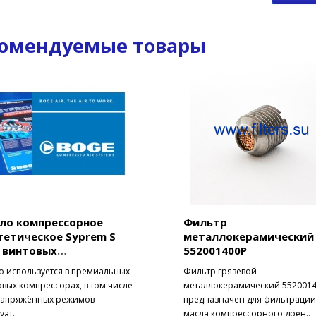
омендуемые товары
ло компрессорное
Фильтр
тетическое Syprem S
металлокерамический
 винтовых
552001400P
прессоров
о используется в премиальных
Фильтр грязевой
вых компрессорах, в том числе
металлокерамический 552001
напряжённых режимов
предназначен для фильтрации
уат..
масла компрессорного дрен..