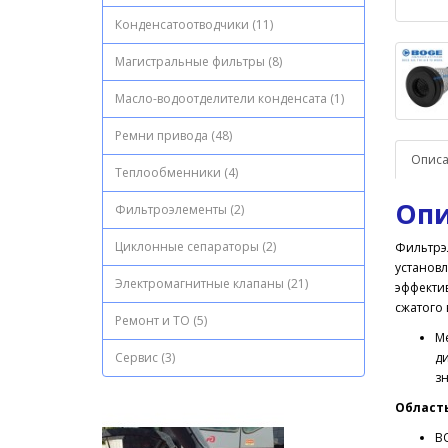
Конденсатоотводчики (11)
Магистральные фильтры (8)
Масло-водоотделители конденсата (1)
Ремни привода (48)
Опис
Теплообменники (4)
Опи
Фильтроэлементы (2)
Циклонные сепараторы (2)
Фильтрэ
установл
Электромагнитные клапаны (21)
эффекти
сжатого
Ремонт и ТО (5)
М
Сервис (3)
д
зн
Област
B