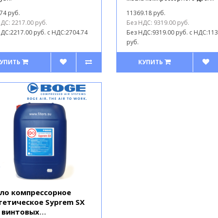
74 руб.
11369.18 руб.
ДС: 2217.00 руб.
Без НДС: 9319.00 руб.
ДС:2217.00 руб.
с НДС:2704.74
Без НДС:9319.00 руб.
с НДС:113
руб.
УПИТЬ
КУПИТЬ
ло компрессорное
тетическое Syprem SX
 винтовых