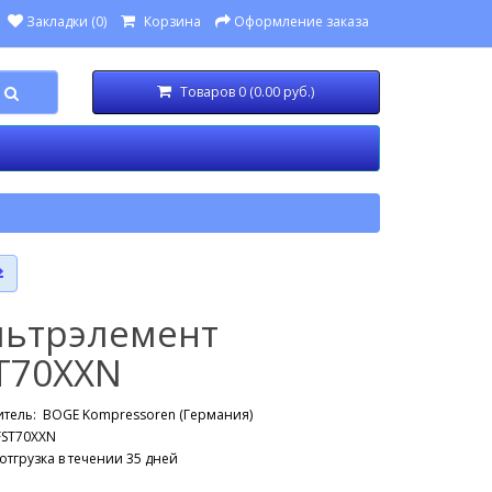
Закладки (0)
Корзина
Оформление заказа
Товаров 0 (0.00 руб.)
ьтрэлемент
T70XXN
итель:
BOGE Kompressoren (Германия)
FST70XXN
отгрузка в течении 35 дней