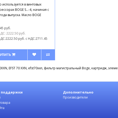
прессоров
о используется в винтовых
ессорах BOGE S...-4, начиная с
года выпуска. Масло BOGE
45 руб.
ДС: 2222.50 руб.
ДС:2222.50 руб.
с НДС:2711.45
УПИТЬ
0XXN
,
EFST 70 XXN
,
efst70xxn
,
фильтр магистральный Boge
,
картридж
,
элеме
 поддержки
Дополнительно
ы
Производители
товара
йта