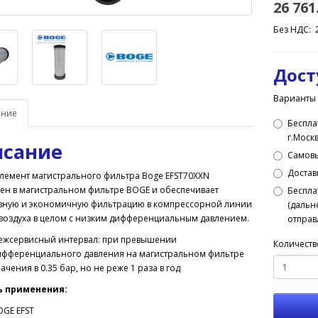
26 761
Без НДС: 
Дост
Варианты 
ание
Беспла
г.Моск
сание
Самов
Доставк
лемент магистрального фильтра Boge EFST70XXN
ен в магистральном фильтре BOGE и обеспечивает
Беспла
вную и экономичную фильтрацию в компрессорной линии
(дальн
 воздуха в целом с низким дифференциальным давлением.
отправ
ежсервисный интервал: при превышении
Количеств
ифференциального давления на магистральном фильтре
ачения в 0.35 бар, но не реже 1 раза в год
ь применения:
OGE EFST