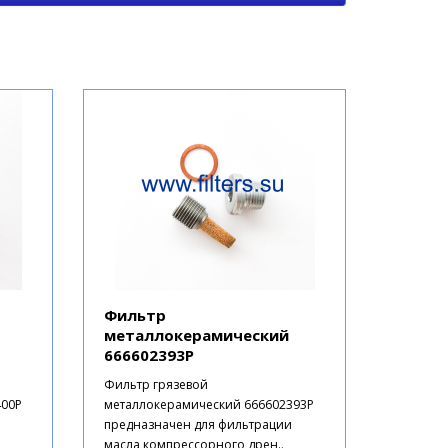
Фильтр
металлокерамический
666602393P
Фильтр грязевой
400P
металлокерамический 666602393P
предназначен для фильтрации
масла компрессорного дрен..