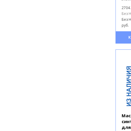
2704.
Без Н
Без Н
руб.
К
Мас
син
для