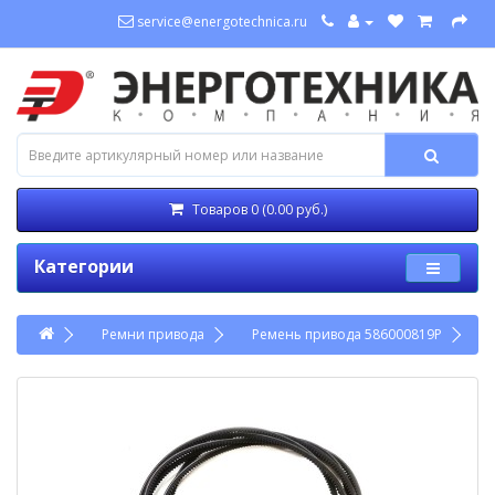
service@energotechnica.ru
Товаров 0 (0.00 руб.)
Категории
Ремни привода
Ремень привода 586000819P